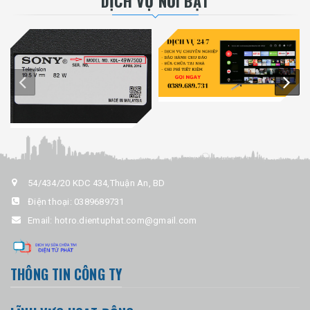
DỊCH VỤ NỔI BẬT
54/434/20 KDC 434,Thuận An, BD
Điện thoại:
0389689731
Email:
hotro.dientuphat.com@gmail.com
THÔNG TIN CÔNG TY