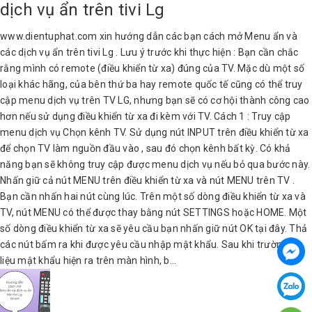
dịch vụ ẩn trên tivi Lg
www.dientuphat.com xin hướng dẫn các bạn cách mở Menu ẩn và
các dịch vụ ẩn trên tivi Lg . Lưu ý trước khi thực hiện : Bạn cần chắc
rằng mình có remote (điều khiển từ xa) đúng của TV. Mặc dù một số
loại khác hãng, của bên thứ ba hay remote quốc tế cũng có thể truy
cập menu dịch vụ trên TV LG, nhưng bạn sẽ có cơ hội thành công cao
hơn nếu sử dụng điều khiển từ xa đi kèm với TV. Cách 1 : Truy cập
menu dịch vụ Chọn kênh TV. Sử dụng nút INPUT trên điều khiển từ xa
để chọn TV làm nguồn đầu vào , sau đó chọn kênh bất kỳ. Có khả
năng bạn sẽ không truy cập được menu dịch vụ nếu bỏ qua bước này.
Nhấn giữ cả nút MENU trên điều khiển từ xa và nút MENU trên TV .
Bạn cần nhấn hai nút cùng lúc. Trên một số dòng điều khiển từ xa và
TV, nút MENU có thể được thay bằng nút SETTINGS hoặc HOME. Một
số dòng điều khiển từ xa sẽ yêu cầu bạn nhấn giữ nút OK tại đây. Thả
các nút bấm ra khi được yêu cầu nhập mật khẩu. Sau khi trường dữ
liệu mật khẩu hiện ra trên màn hình, b...