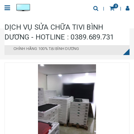
0
DỊCH VỤ SỬA CHỮA TIVI BÌNH
DƯƠNG - HOTLINE : 0389.689.731
Trang chủ
Tin Tức
BẢNG GIÁ THAY MÀN HÌNH TIVI LG
CHÍNH HÃNG 100% TẠI BÌNH DƯƠNG