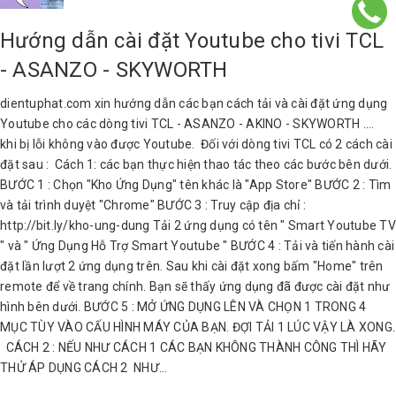
Hướng dẫn cài đặt Youtube cho tivi TCL
- ASANZO - SKYWORTH
dientuphat.com xin hướng dẫn các bạn cách tải và cài đặt ứng dụng
Youtube cho các dòng tivi TCL - ASANZO - AKINO - SKYWORTH ....
khi bị lỗi không vào được Youtube. Đối với dòng tivi TCL có 2 cách cài
đặt sau : Cách 1: các bạn thực hiện thao tác theo các bước bên dưới.
BƯỚC 1 : Chọn "Kho Ứng Dụng" tên khác là "App Store" BƯỚC 2 : Tìm
và tải trình duyệt "Chrome" BƯỚC 3 : Truy cập địa chỉ :
http://bit.ly/kho-ung-dung Tải 2 ứng dụng có tên " Smart Youtube TV
" và " Ứng Dụng Hỗ Trợ Smart Youtube " BƯỚC 4 : Tải và tiến hành cài
đặt lần lượt 2 ứng dụng trên. Sau khi cài đặt xong bấm "Home" trên
remote để về trang chính. Bạn sẽ thấy ứng dụng đã được cài đặt như
hình bên dưới. BƯỚC 5 : MỞ ỨNG DỤNG LÊN VÀ CHỌN 1 TRONG 4
MỤC TÙY VÀO CẤU HÌNH MÁY CỦA BẠN. ĐỢI TẢI 1 LÚC VẬY LÀ XONG.
CÁCH 2 : NẾU NHƯ CÁCH 1 CÁC BẠN KHÔNG THÀNH CÔNG THÌ HÃY
THỬ ÁP DỤNG CÁCH 2 NHƯ...