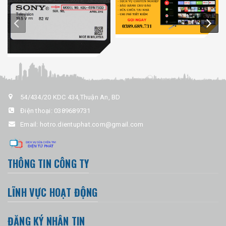
54/434/20 KDC 434,Thuận An, BD
Điện thoại:
0389689731
Email:
hotro.dientuphat.com@gmail.com
THÔNG TIN CÔNG TY
LĨNH VỰC HOẠT ĐỘNG
ĐĂNG KÝ NHẬN TIN