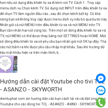
hơn nếu sử dụng điều khiển từ xa đi kèm với TV. Cách 1 : Truy cập
menu dịch vụ Chọn kênh TV. Sử dụng nút INPUT trên điều khiển từ xa
để chọn TV làm nguồn đầu vào , sau đó chọn kênh bất kỳ. Có khả
năng bạn sẽ không truy cập được menu dịch vụ nếu bỏ qua bước này.
Nhấn giữ cả nút MENU trên điều khiển từ xa và nút MENU trên TV .
Bạn cần nhấn hai nút cùng lúc. Trên một số dòng điều khiển từ xa và
TV, nút MENU có thể được thay bằng nút SETTINGS hoặc HOME. Một
số dòng điều khiển từ xa sẽ yêu cầu bạn nhấn giữ nút OK tại đây. Thả
các nút bấm ra khi được yêu cầu nhập mật khẩu. Sau khi trường dữ
liệu mật khẩu hiện ra trên màn hình, b...
Hướng dẫn cài đặt Youtube cho tivi TCL
- ASANZO - SKYWORTH
dientuphat.com xin hướng dẫn các bạn cách tải và cài đặt ứng dụng
Youtube cho các dòng tivi TCL - ASANZO - AKINO - SKYWORTH ....