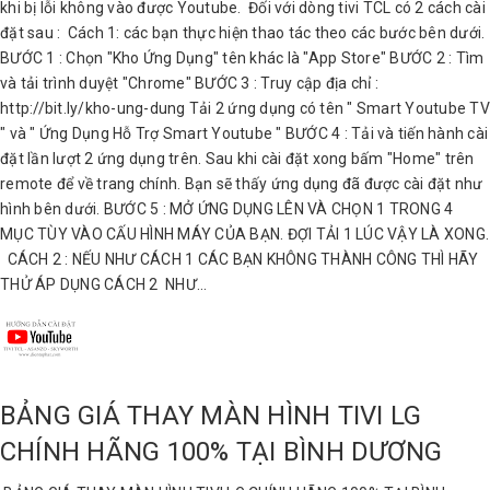
khi bị lỗi không vào được Youtube. Đối với dòng tivi TCL có 2 cách cài
đặt sau : Cách 1: các bạn thực hiện thao tác theo các bước bên dưới.
BƯỚC 1 : Chọn "Kho Ứng Dụng" tên khác là "App Store" BƯỚC 2 : Tìm
và tải trình duyệt "Chrome" BƯỚC 3 : Truy cập địa chỉ :
http://bit.ly/kho-ung-dung Tải 2 ứng dụng có tên " Smart Youtube TV
" và " Ứng Dụng Hỗ Trợ Smart Youtube " BƯỚC 4 : Tải và tiến hành cài
đặt lần lượt 2 ứng dụng trên. Sau khi cài đặt xong bấm "Home" trên
remote để về trang chính. Bạn sẽ thấy ứng dụng đã được cài đặt như
hình bên dưới. BƯỚC 5 : MỞ ỨNG DỤNG LÊN VÀ CHỌN 1 TRONG 4
MỤC TÙY VÀO CẤU HÌNH MÁY CỦA BẠN. ĐỢI TẢI 1 LÚC VẬY LÀ XONG.
CÁCH 2 : NẾU NHƯ CÁCH 1 CÁC BẠN KHÔNG THÀNH CÔNG THÌ HÃY
THỬ ÁP DỤNG CÁCH 2 NHƯ...
BẢNG GIÁ THAY MÀN HÌNH TIVI LG
CHÍNH HÃNG 100% TẠI BÌNH DƯƠNG