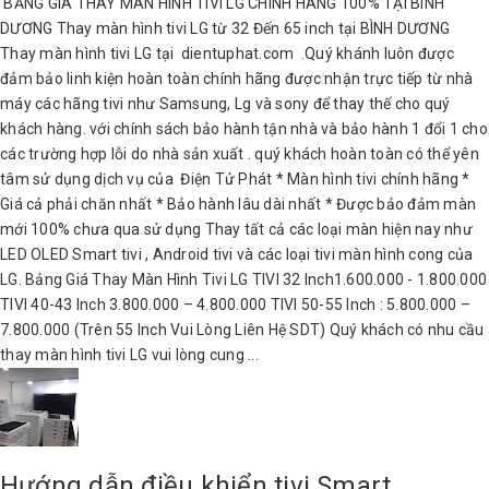
BẢNG GIÁ THAY MÀN HÌNH TIVI LG CHÍNH HÃNG 100% TẠI BÌNH
DƯƠNG Thay màn hình tivi LG từ 32 Đến 65 inch tại BÌNH DƯƠNG
Thay màn hình tivi LG tại dientuphat.com .Quý khánh luôn được
đảm bảo linh kiện hoàn toàn chính hãng được nhận trực tiếp từ nhà
máy các hãng tivi như Samsung, Lg và sony để thay thế cho quý
khách hàng. với chính sách bảo hành tận nhà và bảo hành 1 đổi 1 cho
các trường hợp lỗi do nhà sản xuất . quý khách hoàn toàn có thể yên
tâm sử dụng dịch vụ của Điện Tử Phát * Màn hình tivi chính hãng *
Giá cả phải chăn nhất * Bảo hành lâu dài nhất * Được bảo đảm màn
mới 100% chưa qua sử dụng Thay tất cả các loại màn hiện nay như
LED OLED Smart tivi , Android tivi và các loại tivi màn hình cong của
LG. Bảng Giá Thay Màn Hình Tivi LG TIVI 32 Inch1.600.000 - 1.800.000
TIVI 40-43 Inch 3.800.000 – 4.800.000 TIVI 50-55 Inch : 5.800.000 –
7.800.000 (Trên 55 Inch Vui Lòng Liên Hệ SDT) Quý khách có nhu cầu
thay màn hình tivi LG vui lòng cung ...
Hướng dẫn điều khiển tivi Smart