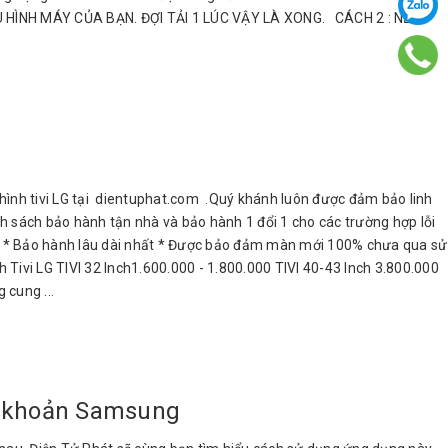
ẤU HÌNH MÁY CỦA BẠN. ĐỢI TẢI 1 LÚC VẬY LÀ XONG. CÁCH 2 : NẾU
nh tivi LG tại dientuphat.com .Quý khánh luôn được đảm bảo linh
h sách bảo hành tận nhà và bảo hành 1 đổi 1 cho các trường hợp lỗi
hất * Bảo hành lâu dài nhất * Được bảo đảm màn mới 100% chưa qua sử
h Tivi LG TIVI 32 Inch1.600.000 - 1.800.000 TIVI 40-43 Inch 3.800.000
 cung ...
i khoản Samsung