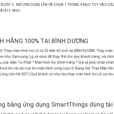
 dưới. BƯỚC 5 : MỞ ỨNG DỤNG LÊN VÀ CHỌN 1 TRONG 4 MỤC TÙY VÀO C
ÁCH 2 NHƯ...
NH HÃNG 100% TẠI BÌNH DƯƠNG
ay màn hình tivi LG từ 32 Đến 65 inch tại BÌNH DƯƠNG Thay màn hì
ivi như Samsung, Lg và sony để thay thế cho quý khách hàng. với chín
vụ của Điện Tử Phát * Màn hình tivi chính hãng * Giá cả phải chăn n
oid tivi và các loại tivi màn hình cong của LG. Bảng Giá Thay Màn Hìn
 Lòng Liên Hệ SDT) Quý khách có nhu cầu thay màn hình tivi LG vui lòng
ung bằng ứng dụng SmartThings dùng tà