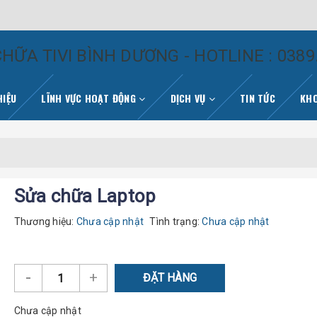
HỮA TIVI BÌNH DƯƠNG - HOTLINE : 0389
HIỆU
LĨNH VỰC HOẠT ĐỘNG
DỊCH VỤ
TIN TỨC
KHO
Sửa chữa Laptop
Thương hiệu:
Chưa cập nhật
Tình trạng:
Chưa cập nhật
-
+
ĐẶT HÀNG
Chưa cập nhật