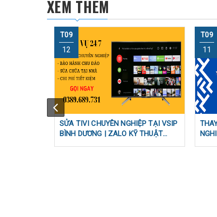
XEM THÊM
T09
T09
12
11
SỬA TIVI CHUYÊN NGHIỆP TẠI VSIP
THAY
BÌNH DƯƠNG | ZALO KỸ THUẬT
NGHI
0389689731
UYÊN