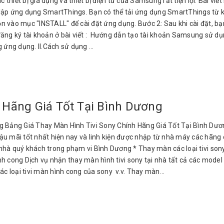
 thiết bị gia dụng và thiết bị điện tử của Samsung rất tiện lợi. Bài v
t lập ứng dụng SmartThings. Bạn có thể tải ứng dụng SmartThings từ k
 vào mục "INSTALL" để cài đặt ứng dụng. Bước 2: Sau khi cài đặt, bạn
đăng ký tài khoản ở bài viết : Hướng dẫn tạo tài khoản Samsung sử d
ứng dụng. II.Cách sử dụng ...
 Hãng Giá Tốt Tại Bình Dương
 Bảng Giá Thay Màn Hình Tivi Sony Chính Hãng Giá Tốt Tại Bình Dươn
 hậu mãi tốt nhất hiện nay và linh kiện được nhập từ nhà máy các hãn
hà quý khách trong phạm vi Bình Dương * Thay màn các loại tivi sony LED
h cong Dịch vụ nhận thay màn hình tivi sony tại nhà tất cả các model từ
các loại tivi màn hình cong của sony v.v. Thay màn...