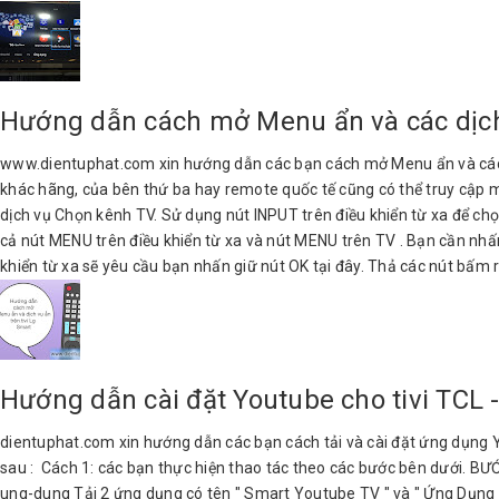
Hướng dẫn cách mở Menu ẩn và các dịch 
www.dientuphat.com xin hướng dẫn các bạn cách mở Menu ẩn và các dịc
khác hãng, của bên thứ ba hay remote quốc tế cũng có thể truy cập m
dịch vụ Chọn kênh TV. Sử dụng nút INPUT trên điều khiển từ xa để c
cả nút MENU trên điều khiển từ xa và nút MENU trên TV . Bạn cần nh
khiển từ xa sẽ yêu cầu bạn nhấn giữ nút OK tại đây. Thả các nút bấm r
Hướng dẫn cài đặt Youtube cho tivi TC
dientuphat.com xin hướng dẫn các bạn cách tải và cài đặt ứng dụng Y
sau : Cách 1: các bạn thực hiện thao tác theo các bước bên dưới. BƯỚC
ung-dung Tải 2 ứng dụng có tên " Smart Youtube TV " và " Ứng Dụng H