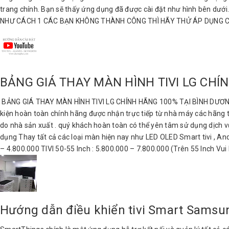
trang chính. Bạn sẽ thấy ứng dụng đã được cài đặt như hình bên
NHƯ CÁCH 1 CÁC BẠN KHÔNG THÀNH CÔNG THÌ HÃY THỬ ÁP DỤNG C
BẢNG GIÁ THAY MÀN HÌNH TIVI LG CHÍ
BẢNG GIÁ THAY MÀN HÌNH TIVI LG CHÍNH HÃNG 100% TẠI BÌNH DƯƠNG Th
kiện hoàn toàn chính hãng được nhận trực tiếp từ nhà máy các hãng t
do nhà sản xuất . quý khách hoàn toàn có thể yên tâm sử dụng dịch 
dụng Thay tất cả các loại màn hiện nay như LED OLED Smart tivi , Andr
– 4.800.000 TIVI 50-55 Inch : 5.800.000 – 7.800.000 (Trên 55 Inch Vui
Hướng dẫn điều khiển tivi Smart Sams