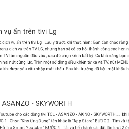
vụ ẩn trên tivi Lg
h vụ ẩn trên tivi Lg . Lưu ý trước khi thực hiện : Bạn cần chắc rằng
enu dịch vụ trên TV LG, nhưng bạn sẽ có cơ hội thành công cao hơn nế
họn TV làm nguồn đầu vào , sau đó chọn kênh bất kỳ. Có khả năng bạn
ấn hai nút cùng lúc. Trên một số dòng điều khiển từ xa và TV, nút M
a khi được yêu cầu nhập mật khẩu. Sau khi trường dữ liệu mật khẩu hiệ
L - ASANZO - SKYWORTH
outube cho các dòng tivi TCL - ASANZO - AKINO - SKYWORTH .... khi bị
 1 : Chọn "Kho Ứng Dụng" tên khác là "App Store" BƯỚC 2 : Tìm và tải 
ỗ Trợ Smart Youtube " BƯỚC 4 : Tải và tiến hành cài đặt lần lượt 2 