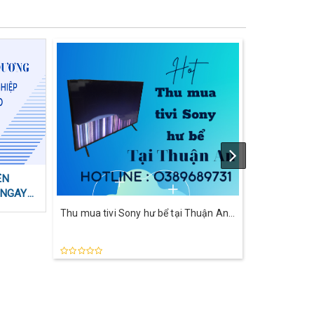
T07
27
ÊN
THAY MÀ
I NGAY
D
Thu mua tivi Sony hư bể tại Thuận An |
Gọi ngay 0389689731