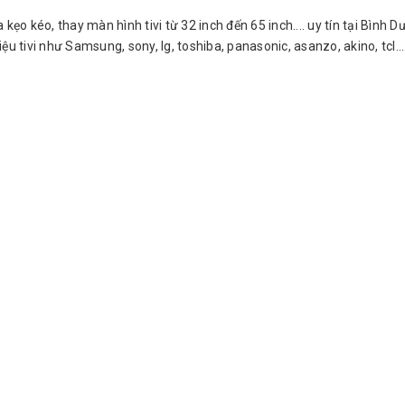
oa kẹo kéo, thay màn hình tivi từ 32 inch đến 65 inch.... uy tín tại Bìn
u tivi như Samsung, sony, lg, toshiba, panasonic, asanzo, akino, tcl...