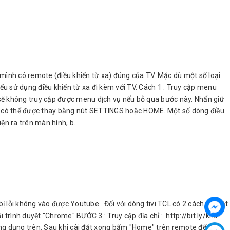
 mình có remote (điều khiển từ xa) đúng của TV. Mặc dù một số loại
u sử dụng điều khiển từ xa đi kèm với TV. Cách 1 : Truy cập menu
 sẽ không truy cập được menu dịch vụ nếu bỏ qua bước này. Nhấn giữ
ENU có thể được thay bằng nút SETTINGS hoặc HOME. Một số dòng điều
n ra trên màn hình, b...
 lỗi không vào được Youtube. Đối với dòng tivi TCL có 2 cách cài đặt
trình duyệt "Chrome" BƯỚC 3 : Truy cập địa chỉ : http://bit.ly/kho-
ứng dụng trên. Sau khi cài đặt xong bấm "Home" trên remote để về