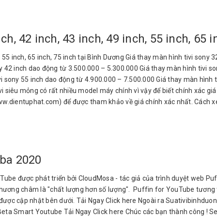
ch, 42 inch, 43 inch, 49 inch, 55 inch, 65 
h, 55 inch, 65 inch, 75 inch tại Bình Dương Giá thay màn hình tivi sony
y 42 inch dao động từ 3.500.000 – 5.300.000 Giá thay màn hình tivi so
vi sony 55 inch dao động từ 4.900.000 – 7.500.000 Giá thay màn hình 
ivi siêu mỏng có rất nhiều model máy chính vì vậy để biết chính xác gi
www.dientuphat.com) để được tham khảo về giá chính xác nhất. Cách x
iba 2020
ube được phát triển bởi CloudMosa - tác giả của trình duyệt web Puff
ương châm là "chất lượng hơn số lượng". Puffin for YouTube tương th
tải được cập nhật bên dưới. Tải Ngay Click here Ngoài ra Suativibin
Beta Smart Youtube Tải Ngay Click here Chúc các bạn thành công ! Se