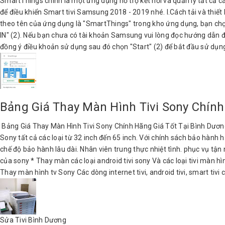
SmartThings chính là một ứng dụng hỗ trợ kết nối và quản lý tất cả các
để điều khiển Smart tivi Samsung 2018 - 2019 nhé. I.Cách tải và thiế
theo tên của ứng dụng là "SmartThings" trong kho ứng dụng, bạn chọn
IN" (2). Nếu bạn chưa có tài khoản Samsung vui lòng đọc hướng dẫn 
đồng ý điều khoản sử dụng sau đó chọn "Start" (2) để bắt đầu sử dụng 
Bảng Giá Thay Màn Hình Tivi Sony Chính
Bảng Giá Thay Màn Hình Tivi Sony Chính Hãng Giá Tốt Tại Bình Dương
Sony tất cả các loại từ 32 inch đến 65 inch. Với chính sách bảo hành
chế độ bảo hành lâu dài. Nhân viên trung thực nhiệt tình. phục vụ tận n
của sony * Thay màn các loại android tivi sony Và các loại tivi màn hìn
Thay màn hình tv Sony Các dòng internet tivi, android tivi, smart tivi 
Sửa Tivi Bình Dương