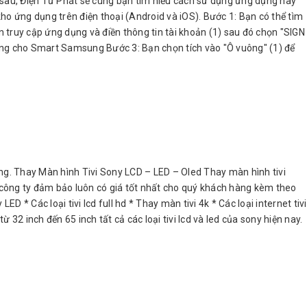
iết sau, Điện Tử Phát sẽ cùng bạn tìm hiểu cách sử dụng ứng dụng này
ho ứng dụng trên điện thoại (Android và iOS). Bước 1: Bạn có thể tìm
 truy cập ứng dụng và điền thông tin tài khoản (1) sau đó chọn "SIGN
ụng cho Smart Samsung Bước 3: Bạn chọn tích vào "Ô vuông" (1) để
g. Thay Màn hình Tivi Sony LCD – LED – Oled Thay màn hình tivi
g công ty đảm bảo luôn có giá tốt nhất cho quý khách hàng kèm theo
 * Các loại tivi lcd full hd * Thay màn tivi 4k * Các loại internet tivi
 32 inch đến 65 inch tất cả các loại tivi lcd và led của sony hiện nay.