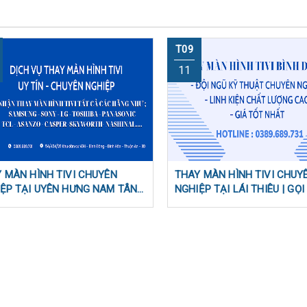
T09
11
 MÀN HÌNH TIVI CHUYÊN
THAY MÀN HÌNH TIVI CHUY
ỆP TẠI UYÊN HƯNG NAM TÂN
NGHIỆP TẠI LÁI THIÊU | GỌ
 | GỌI NGAY 0389689731
0389689731