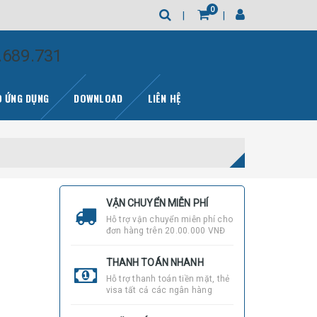
0
.689.731
 ỨNG DỤNG
DOWNLOAD
LIÊN HỆ
VẬN CHUYỂN MIỄN PHÍ
Hỗ trợ vận chuyển miễn phí cho
đơn hàng trên 20.00.000 VNĐ
THANH TOÁN NHANH
Hỗ trợ thanh toán tiền mặt, thẻ
visa tất cả các ngân hàng