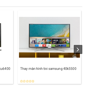
0ku6400
Thay màn hình tivi samsung 40k5500
Thay màn h