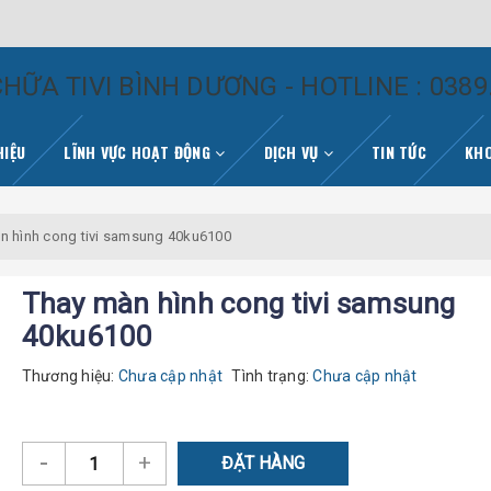
HỮA TIVI BÌNH DƯƠNG - HOTLINE : 0389
HIỆU
LĨNH VỰC HOẠT ĐỘNG
DỊCH VỤ
TIN TỨC
KHO
n hình cong tivi samsung 40ku6100
Thay màn hình cong tivi samsung
40ku6100
Thương hiệu:
Chưa cập nhật
Tình trạng:
Chưa cập nhật
-
+
ĐẶT HÀNG