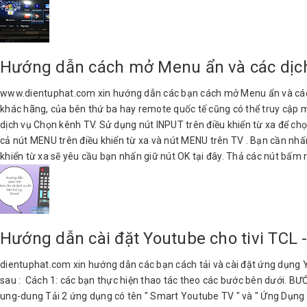
Hướng dẫn cách mở Menu ẩn và các dịch 
www.dientuphat.com xin hướng dẫn các bạn cách mở Menu ẩn và các dịc
khác hãng, của bên thứ ba hay remote quốc tế cũng có thể truy cập m
dịch vụ Chọn kênh TV. Sử dụng nút INPUT trên điều khiển từ xa để c
cả nút MENU trên điều khiển từ xa và nút MENU trên TV . Bạn cần nh
khiển từ xa sẽ yêu cầu bạn nhấn giữ nút OK tại đây. Thả các nút bấm r
Hướng dẫn cài đặt Youtube cho tivi TC
dientuphat.com xin hướng dẫn các bạn cách tải và cài đặt ứng dụng Y
sau : Cách 1: các bạn thực hiện thao tác theo các bước bên dưới. BƯỚC
ung-dung Tải 2 ứng dụng có tên " Smart Youtube TV " và " Ứng Dụng H