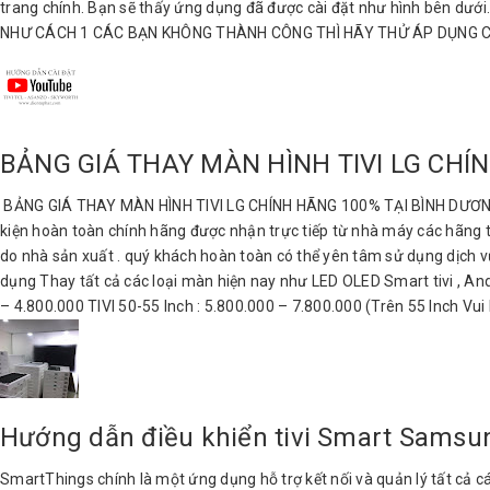
trang chính. Bạn sẽ thấy ứng dụng đã được cài đặt như hình bên
NHƯ CÁCH 1 CÁC BẠN KHÔNG THÀNH CÔNG THÌ HÃY THỬ ÁP DỤNG C
BẢNG GIÁ THAY MÀN HÌNH TIVI LG CHÍ
BẢNG GIÁ THAY MÀN HÌNH TIVI LG CHÍNH HÃNG 100% TẠI BÌNH DƯƠNG Th
kiện hoàn toàn chính hãng được nhận trực tiếp từ nhà máy các hãng t
do nhà sản xuất . quý khách hoàn toàn có thể yên tâm sử dụng dịch 
dụng Thay tất cả các loại màn hiện nay như LED OLED Smart tivi , Andr
– 4.800.000 TIVI 50-55 Inch : 5.800.000 – 7.800.000 (Trên 55 Inch Vui
Hướng dẫn điều khiển tivi Smart Sams
SmartThings chính là một ứng dụng hỗ trợ kết nối và quản lý tất cả các