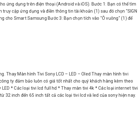
ho ứng dụng trên điện thoại (Android và iOS). Bước 1: Bạn có thể tìm
 truy cập ứng dụng và điền thông tin tài khoản (1) sau đó chọn "SIGN
ụng cho Smart Samsung Bước 3: Bạn chọn tích vào "Ô vuông" (1) để
g. Thay Màn hình Tivi Sony LCD – LED – Oled Thay màn hình tivi
g công ty đảm bảo luôn có giá tốt nhất cho quý khách hàng kèm theo
 * Các loại tivi lcd full hd * Thay màn tivi 4k * Các loại internet tivi
 32 inch đến 65 inch tất cả các loại tivi lcd và led của sony hiện nay.