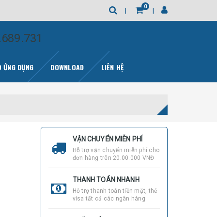
0
.689.731
 ỨNG DỤNG
DOWNLOAD
LIÊN HỆ
VẬN CHUYỂN MIỄN PHÍ
Hỗ trợ vận chuyển miễn phí cho
đơn hàng trên 20.00.000 VNĐ
THANH TOÁN NHANH
Hỗ trợ thanh toán tiền mặt, thẻ
visa tất cả các ngân hàng