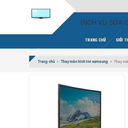
DỊCH VỤ SỬA C
TRANG CHỦ
GIỚI T
Trang chủ
Thay màn hình tivi samsung
Thay mà