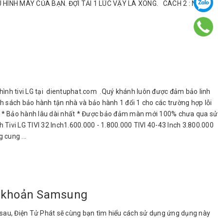
ẤU HÌNH MÁY CỦA BẠN. ĐỢI TẢI 1 LÚC VẬY LÀ XONG. CÁCH 2 : NẾU
nh tivi LG tại dientuphat.com .Quý khánh luôn được đảm bảo linh
h sách bảo hành tận nhà và bảo hành 1 đổi 1 cho các trường hợp lỗi
hất * Bảo hành lâu dài nhất * Được bảo đảm màn mới 100% chưa qua sử
h Tivi LG TIVI 32 Inch1.600.000 - 1.800.000 TIVI 40-43 Inch 3.800.000
 cung ...
i khoản Samsung
iết sau, Điện Tử Phát sẽ cùng bạn tìm hiểu cách sử dụng ứng dụng này