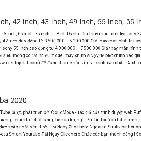
ch, 42 inch, 43 inch, 49 inch, 55 inch, 65 
h, 55 inch, 65 inch, 75 inch tại Bình Dương Giá thay màn hình tivi sony
y 42 inch dao động từ 3.500.000 – 5.300.000 Giá thay màn hình tivi so
vi sony 55 inch dao động từ 4.900.000 – 7.500.000 Giá thay màn hình 
ivi siêu mỏng có rất nhiều model máy chính vì vậy để biết chính xác gi
www.dientuphat.com) để được tham khảo về giá chính xác nhất. Cách x
iba 2020
ube được phát triển bởi CloudMosa - tác giả của trình duyệt web Puff
ương châm là "chất lượng hơn số lượng". Puffin for YouTube tương th
tải được cập nhật bên dưới. Tải Ngay Click here Ngoài ra Suativibin
Beta Smart Youtube Tải Ngay Click here Chúc các bạn thành công ! Se