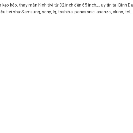
oa kẹo kéo, thay màn hình tivi từ 32 inch đến 65 inch.... uy tín tại Bìn
u tivi như Samsung, sony, lg, toshiba, panasonic, asanzo, akino, tcl...