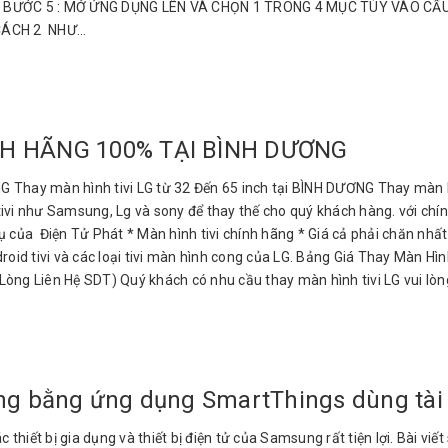
 dưới. BƯỚC 5 : MỞ ỨNG DỤNG LÊN VÀ CHỌN 1 TRONG 4 MỤC TÙY VÀO C
ÁCH 2 NHƯ...
NH HÃNG 100% TẠI BÌNH DƯƠNG
ay màn hình tivi LG từ 32 Đến 65 inch tại BÌNH DƯƠNG Thay màn hì
ivi như Samsung, Lg và sony để thay thế cho quý khách hàng. với chín
vụ của Điện Tử Phát * Màn hình tivi chính hãng * Giá cả phải chăn n
oid tivi và các loại tivi màn hình cong của LG. Bảng Giá Thay Màn Hìn
 Lòng Liên Hệ SDT) Quý khách có nhu cầu thay màn hình tivi LG vui lòng
ung bằng ứng dụng SmartThings dùng tà
 thiết bị gia dụng và thiết bị điện tử của Samsung rất tiện lợi. Bài v