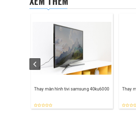
XEM THÊM
Thay màn hình tivi samsung 40ku6000
Thay m
40ku6