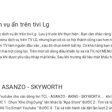
vụ ẩn trên tivi Lg
h vụ ẩn trên tivi Lg . Lưu ý trước khi thực hiện : Bạn cần chắc rằng
enu dịch vụ trên TV LG, nhưng bạn sẽ có cơ hội thành công cao hơn nế
họn TV làm nguồn đầu vào , sau đó chọn kênh bất kỳ. Có khả năng bạn
ấn hai nút cùng lúc. Trên một số dòng điều khiển từ xa và TV, nút M
a khi được yêu cầu nhập mật khẩu. Sau khi trường dữ liệu mật khẩu hiệ
L - ASANZO - SKYWORTH
outube cho các dòng tivi TCL - ASANZO - AKINO - SKYWORTH .... khi bị
 1 : Chọn "Kho Ứng Dụng" tên khác là "App Store" BƯỚC 2 : Tìm và tải 
ỗ Trợ Smart Youtube " BƯỚC 4 : Tải và tiến hành cài đặt lần lượt 2 