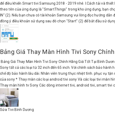
để điều khiển Smart tivi Samsung 2018 - 2019 nhé. I.Cách tải và thiế
theo tên của ứng dụng là "SmartThings" trong kho ứng dụng, bạn chọn
IN" (2). Nếu bạn chưa có tài khoản Samsung vui lòng đọc hướng dẫn 
đồng ý điều khoản sử dụng sau đó chọn "Start" (2) để bắt đầu sử dụng 
Bảng Giá Thay Màn Hình Tivi Sony Chính
Bảng Giá Thay Màn Hình Tivi Sony Chính Hãng Giá Tốt Tại Bình Dương
Sony tất cả các loại từ 32 inch đến 65 inch. Với chính sách bảo hành
chế độ bảo hành lâu dài. Nhân viên trung thực nhiệt tình. phục vụ tận n
của sony * Thay màn các loại android tivi sony Và các loại tivi màn hìn
Thay màn hình tv Sony Các dòng internet tivi, android tivi, smart tivi 
Sửa Tivi Bình Dương