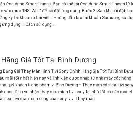
t lập ứng dụng SmartThings. Bạn có thể tải ứng dụng SmartThings từ k
 vào mục "INSTALL" để cài đặt ứng dụng. Bước 2: Sau khi cài đặt, bạn
đăng ký tài khoản ở bài viết : Hướng dẫn tạo tài khoản Samsung sử d
ứng dụng. II.Cách sử dụng ...
 Hãng Giá Tốt Tại Bình Dương
 Bảng Giá Thay Màn Hình Tivi Sony Chính Hãng Giá Tốt Tại Bình Dươn
 hậu mãi tốt nhất hiện nay và linh kiện được nhập từ nhà máy các hãn
hà quý khách trong phạm vi Bình Dương * Thay màn các loại tivi sony LED
h cong Dịch vụ nhận thay màn hình tivi sony tại nhà tất cả các model từ
các loại tivi màn hình cong của sony v.v. Thay màn...