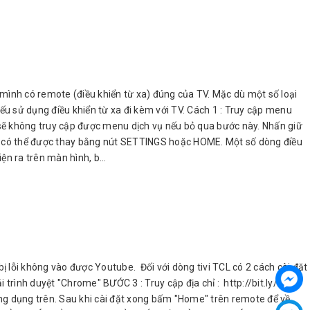
 mình có remote (điều khiển từ xa) đúng của TV. Mặc dù một số loại
u sử dụng điều khiển từ xa đi kèm với TV. Cách 1 : Truy cập menu
 sẽ không truy cập được menu dịch vụ nếu bỏ qua bước này. Nhấn giữ
ENU có thể được thay bằng nút SETTINGS hoặc HOME. Một số dòng điều
n ra trên màn hình, b...
 lỗi không vào được Youtube. Đối với dòng tivi TCL có 2 cách cài đặt
trình duyệt "Chrome" BƯỚC 3 : Truy cập địa chỉ : http://bit.ly/kho-
ứng dụng trên. Sau khi cài đặt xong bấm "Home" trên remote để về