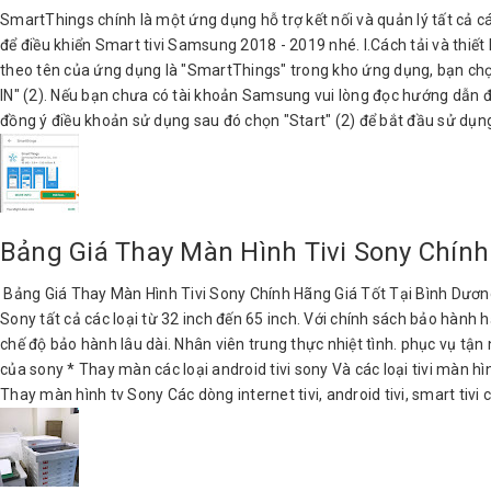
SmartThings chính là một ứng dụng hỗ trợ kết nối và quản lý tất cả các
để điều khiển Smart tivi Samsung 2018 - 2019 nhé. I.Cách tải và thiế
theo tên của ứng dụng là "SmartThings" trong kho ứng dụng, bạn chọn
IN" (2). Nếu bạn chưa có tài khoản Samsung vui lòng đọc hướng dẫn 
đồng ý điều khoản sử dụng sau đó chọn "Start" (2) để bắt đầu sử dụng 
Bảng Giá Thay Màn Hình Tivi Sony Chính
Bảng Giá Thay Màn Hình Tivi Sony Chính Hãng Giá Tốt Tại Bình Dương
Sony tất cả các loại từ 32 inch đến 65 inch. Với chính sách bảo hành
chế độ bảo hành lâu dài. Nhân viên trung thực nhiệt tình. phục vụ tận n
của sony * Thay màn các loại android tivi sony Và các loại tivi màn hìn
Thay màn hình tv Sony Các dòng internet tivi, android tivi, smart tivi 