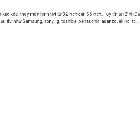
oa kẹo kéo, thay màn hình tivi từ 32 inch đến 65 inch.... uy tín tại Bìn
u tivi như Samsung, sony, lg, toshiba, panasonic, asanzo, akino, tcl...