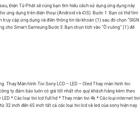
iết sau, Điện Tử Phát sẽ cùng bạn tìm hiểu cách sử dụng ứng dụng này
ho ứng dụng trên điện thoại (Android và iOS). Bước 1: Bạn có thể tìm
 truy cập ứng dụng và điền thông tin tài khoản (1) sau đó chọn "SIGN
ụng cho Smart Samsung Bước 3: Bạn chọn tích vào "Ô vuông" (1) để
g. Thay Màn hình Tivi Sony LCD – LED – Oled Thay màn hình tivi
g công ty đảm bảo luôn có giá tốt nhất cho quý khách hàng kèm theo
 * Các loại tivi lcd full hd * Thay màn tivi 4k * Các loại internet tivi
 32 inch đến 65 inch tất cả các loại tivi lcd và led của sony hiện nay.