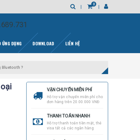
0
.689.731
 ỨNG DỤNG
DOWNLOAD
LIÊN HỆ
g Bluetooth ?
hoại
VẬN CHUYỂN MIỄN PHÍ
Hỗ trợ vận chuyển miễn phí cho
đơn hàng trên 20.00.000 VNĐ
THANH TOÁN NHANH
Hỗ trợ thanh toán tiền mặt, thẻ
visa tất cả các ngân hàng