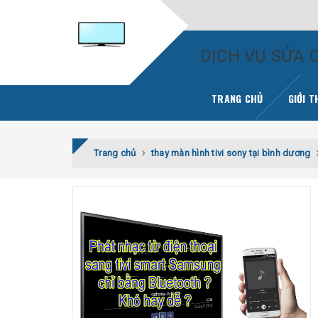
DỊCH VỤ SỬA C
TRANG CHỦ
GIỚI T
Trang chủ
thay màn hình tivi sony tại bình dương