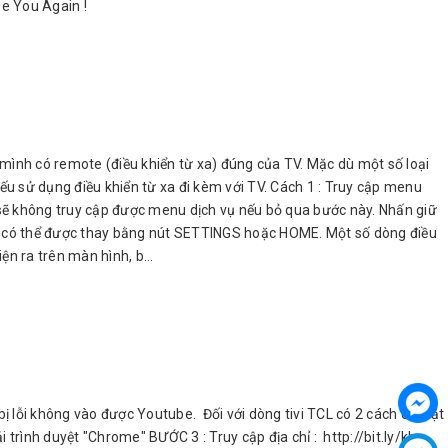
e You Again !
 mình có remote (điều khiển từ xa) đúng của TV. Mặc dù một số loại
u sử dụng điều khiển từ xa đi kèm với TV. Cách 1 : Truy cập menu
 sẽ không truy cập được menu dịch vụ nếu bỏ qua bước này. Nhấn giữ
ENU có thể được thay bằng nút SETTINGS hoặc HOME. Một số dòng điều
n ra trên màn hình, b...
 lỗi không vào được Youtube. Đối với dòng tivi TCL có 2 cách cài đặt
trình duyệt "Chrome" BƯỚC 3 : Truy cập địa chỉ : http://bit.ly/kho-