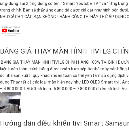
ung-dung Tải 2 ứng dụng có tên " Smart Youtube TV " và " Ứng Dụng H
trang chính. Bạn sẽ thấy ứng dụng đã được cài đặt như hình bên
NHƯ CÁCH 1 CÁC BẠN KHÔNG THÀNH CÔNG THÌ HÃY THỬ ÁP DỤNG C
BẢNG GIÁ THAY MÀN HÌNH TIVI LG CHÍ
BẢNG GIÁ THAY MÀN HÌNH TIVI LG CHÍNH HÃNG 100% TẠI BÌNH DƯƠNG Th
kiện hoàn toàn chính hãng được nhận trực tiếp từ nhà máy các hãng t
do nhà sản xuất . quý khách hoàn toàn có thể yên tâm sử dụng dịch 
dụng Thay tất cả các loại màn hiện nay như LED OLED Smart tivi , Andr
– 4.800.000 TIVI 50-55 Inch : 5.800.000 – 7.800.000 (Trên 55 Inch Vui
Hướng dẫn điều khiển tivi Smart Sams