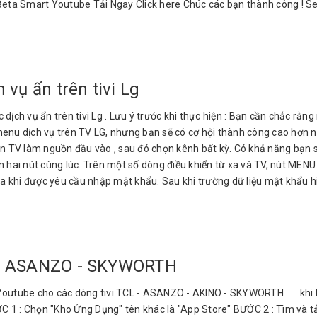
Beta Smart Youtube Tải Ngay Click here Chúc các bạn thành công ! Se
vụ ẩn trên tivi Lg
h vụ ẩn trên tivi Lg . Lưu ý trước khi thực hiện : Bạn cần chắc rằng
enu dịch vụ trên TV LG, nhưng bạn sẽ có cơ hội thành công cao hơn nế
họn TV làm nguồn đầu vào , sau đó chọn kênh bất kỳ. Có khả năng bạn
ấn hai nút cùng lúc. Trên một số dòng điều khiển từ xa và TV, nút M
a khi được yêu cầu nhập mật khẩu. Sau khi trường dữ liệu mật khẩu hiệ
L - ASANZO - SKYWORTH
outube cho các dòng tivi TCL - ASANZO - AKINO - SKYWORTH .... khi bị
 1 : Chọn "Kho Ứng Dụng" tên khác là "App Store" BƯỚC 2 : Tìm và tải 