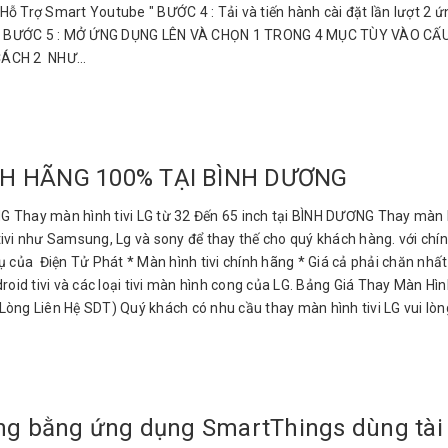
ỗ Trợ Smart Youtube " BƯỚC 4 : Tải và tiến hành cài đặt lần lượt 2 
 dưới. BƯỚC 5 : MỞ ỨNG DỤNG LÊN VÀ CHỌN 1 TRONG 4 MỤC TÙY VÀO C
ÁCH 2 NHƯ...
NH HÃNG 100% TẠI BÌNH DƯƠNG
ay màn hình tivi LG từ 32 Đến 65 inch tại BÌNH DƯƠNG Thay màn hì
ivi như Samsung, Lg và sony để thay thế cho quý khách hàng. với chín
vụ của Điện Tử Phát * Màn hình tivi chính hãng * Giá cả phải chăn n
oid tivi và các loại tivi màn hình cong của LG. Bảng Giá Thay Màn Hìn
 Lòng Liên Hệ SDT) Quý khách có nhu cầu thay màn hình tivi LG vui lòng
ung bằng ứng dụng SmartThings dùng tà