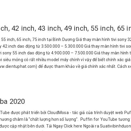
ch, 42 inch, 43 inch, 49 inch, 55 inch, 65 
h, 55 inch, 65 inch, 75 inch tại Bình Dương Giá thay màn hình tivi sony
y 42 inch dao động từ 3.500.000 – 5.300.000 Giá thay màn hình tivi so
vi sony 55 inch dao động từ 4.900.000 – 7.500.000 Giá thay màn hình 
ivi siêu mỏng có rất nhiều model máy chính vì vậy để biết chính xác gi
www.dientuphat.com) để được tham khảo về giá chính xác nhất. Cách x
iba 2020
ube được phát triển bởi CloudMosa - tác giả của trình duyệt web Puff
ương châm là "chất lượng hơn số lượng". Puffin for YouTube tương th
tải được cập nhật bên dưới. Tải Ngay Click here Ngoài ra Suativibin