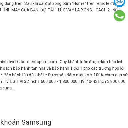
ứng dụng trên. Sau khi cài đặt xong bấm "Home" trên remote để về
ẤU HÌNH MÁY CỦA BẠN. ĐỢI TẢI 1 LÚC VẬY LÀ XONG. CÁCH 2 : NẾU
nh tivi LG tại dientuphat.com .Quý khánh luôn được đảm bảo linh
h sách bảo hành tận nhà và bảo hành 1 đổi 1 cho các trường hợp lỗi
hất * Bảo hành lâu dài nhất * Được bảo đảm màn mới 100% chưa qua sử
h Tivi LG TIVI 32 Inch1.600.000 - 1.800.000 TIVI 40-43 Inch 3.800.000
 cung ...
i khoản Samsung