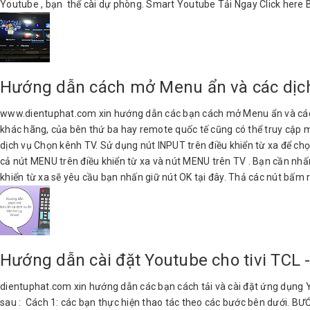
Youtube , bạn thể cài dự phòng. Smart Youtube Tải Ngay Click here 
Hướng dẫn cách mở Menu ẩn và các dịch 
www.dientuphat.com xin hướng dẫn các bạn cách mở Menu ẩn và các dịc
khác hãng, của bên thứ ba hay remote quốc tế cũng có thể truy cập m
dịch vụ Chọn kênh TV. Sử dụng nút INPUT trên điều khiển từ xa để c
cả nút MENU trên điều khiển từ xa và nút MENU trên TV . Bạn cần nh
khiển từ xa sẽ yêu cầu bạn nhấn giữ nút OK tại đây. Thả các nút bấm r
Hướng dẫn cài đặt Youtube cho tivi TC
dientuphat.com xin hướng dẫn các bạn cách tải và cài đặt ứng dụng Y
sau : Cách 1: các bạn thực hiện thao tác theo các bước bên dưới. BƯỚC