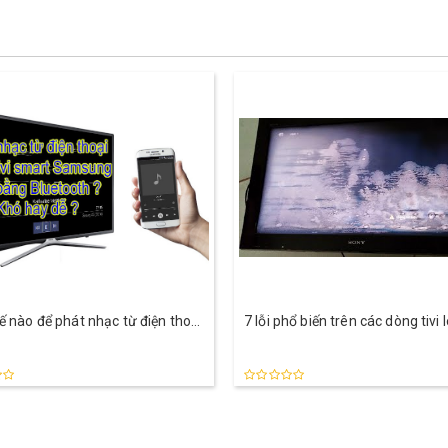
 nào để phát nhạc từ điện thoại
7 lỗi phổ biến trên các dòng tivi 
ivi smart Samsung chỉ bằng
oth ?