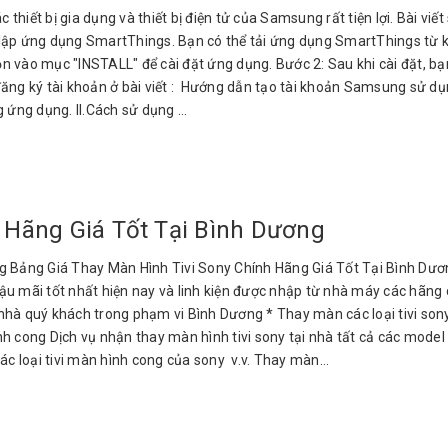
 thiết bị gia dụng và thiết bị điện tử của Samsung rất tiện lợi. Bài v
t lập ứng dụng SmartThings. Bạn có thể tải ứng dụng SmartThings từ k
 vào mục "INSTALL" để cài đặt ứng dụng. Bước 2: Sau khi cài đặt, bạn
đăng ký tài khoản ở bài viết : Hướng dẫn tạo tài khoản Samsung sử d
ứng dụng. II.Cách sử dụng ...
 Hãng Giá Tốt Tại Bình Dương
 Bảng Giá Thay Màn Hình Tivi Sony Chính Hãng Giá Tốt Tại Bình Dươn
 hậu mãi tốt nhất hiện nay và linh kiện được nhập từ nhà máy các hãn
hà quý khách trong phạm vi Bình Dương * Thay màn các loại tivi sony LED
h cong Dịch vụ nhận thay màn hình tivi sony tại nhà tất cả các model từ
các loại tivi màn hình cong của sony v.v. Thay màn...