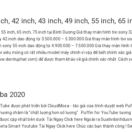
ch, 42 inch, 43 inch, 49 inch, 55 inch, 65 
h, 55 inch, 65 inch, 75 inch tại Bình Dương Giá thay màn hình tivi sony
y 42 inch dao động từ 3.500.000 – 5.300.000 Giá thay màn hình tivi so
vi sony 55 inch dao động từ 4.900.000 – 7.500.000 Giá thay màn hình 
ivi siêu mỏng có rất nhiều model máy chính vì vậy để biết chính xác gi
www.dientuphat.com) để được tham khảo về giá chính xác nhất. Cách x
iba 2020
ube được phát triển bởi CloudMosa - tác giả của trình duyệt web Puff
ương châm là "chất lượng hơn số lượng". Puffin for YouTube tương th
tải được cập nhật bên dưới. Tải Ngay Click here Ngoài ra Suativibin
Beta Smart Youtube Tải Ngay Click here Chúc các bạn thành công ! Se