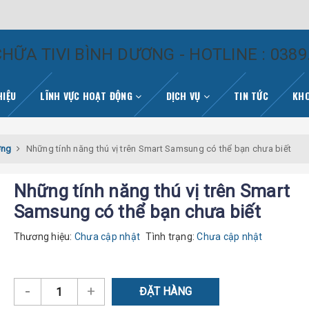
HỮA TIVI BÌNH DƯƠNG - HOTLINE : 0389
HIỆU
LĨNH VỰC HOẠT ĐỘNG
DỊCH VỤ
TIN TỨC
KHO
ương
Những tính năng thú vị trên Smart Samsung có thể bạn chưa biết
Những tính năng thú vị trên Smart
Samsung có thể bạn chưa biết
Thương hiệu:
Chưa cập nhật
Tình trạng:
Chưa cập nhật
-
+
ĐẶT HÀNG