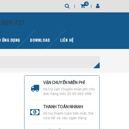
0
.689.731
 ỨNG DỤNG
DOWNLOAD
LIÊN HỆ
VẬN CHUYỂN MIỄN PHÍ
Hỗ trợ vận chuyển miễn phí cho
đơn hàng trên 20.00.000 VNĐ
THANH TOÁN NHANH
Hỗ trợ thanh toán tiền mặt, thẻ
visa tất cả các ngân hàng