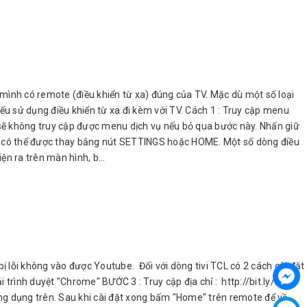
 mình có remote (điều khiển từ xa) đúng của TV. Mặc dù một số loại
u sử dụng điều khiển từ xa đi kèm với TV. Cách 1 : Truy cập menu
 sẽ không truy cập được menu dịch vụ nếu bỏ qua bước này. Nhấn giữ
ENU có thể được thay bằng nút SETTINGS hoặc HOME. Một số dòng điều
n ra trên màn hình, b...
 lỗi không vào được Youtube. Đối với dòng tivi TCL có 2 cách cài đặt
trình duyệt "Chrome" BƯỚC 3 : Truy cập địa chỉ : http://bit.ly/kho-
ứng dụng trên. Sau khi cài đặt xong bấm "Home" trên remote để về