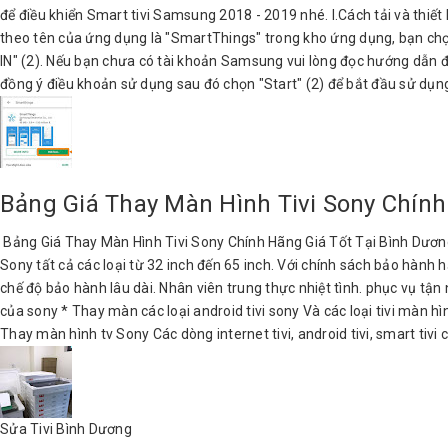
để điều khiển Smart tivi Samsung 2018 - 2019 nhé. I.Cách tải và thiế
theo tên của ứng dụng là "SmartThings" trong kho ứng dụng, bạn chọn
IN" (2). Nếu bạn chưa có tài khoản Samsung vui lòng đọc hướng dẫn 
đồng ý điều khoản sử dụng sau đó chọn "Start" (2) để bắt đầu sử dụng 
Bảng Giá Thay Màn Hình Tivi Sony Chính
Bảng Giá Thay Màn Hình Tivi Sony Chính Hãng Giá Tốt Tại Bình Dương
Sony tất cả các loại từ 32 inch đến 65 inch. Với chính sách bảo hành
chế độ bảo hành lâu dài. Nhân viên trung thực nhiệt tình. phục vụ tận n
của sony * Thay màn các loại android tivi sony Và các loại tivi màn hìn
Thay màn hình tv Sony Các dòng internet tivi, android tivi, smart tivi 
Sửa Tivi Bình Dương