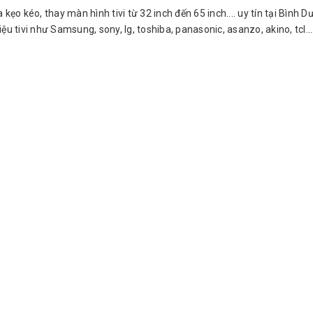
oa kẹo kéo, thay màn hình tivi từ 32 inch đến 65 inch.... uy tín tại Bìn
u tivi như Samsung, sony, lg, toshiba, panasonic, asanzo, akino, tcl...