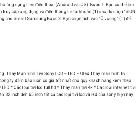
ho ứng dụng trên điện thoại (Android và iOS). Bước 1: Bạn có thể tìm
 truy cập ứng dụng và điền thông tin tài khoản (1) sau đó chọn "SIGN
ụng cho Smart Samsung Bước 3: Bạn chọn tích vào "Ô vuông" (1) để
g. Thay Màn hình Tivi Sony LCD – LED – Oled Thay màn hình tivi
g công ty đảm bảo luôn có giá tốt nhất cho quý khách hàng kèm theo
 * Các loại tivi lcd full hd * Thay màn tivi 4k * Các loại internet tivi
 32 inch đến 65 inch tất cả các loại tivi lcd và led của sony hiện nay.