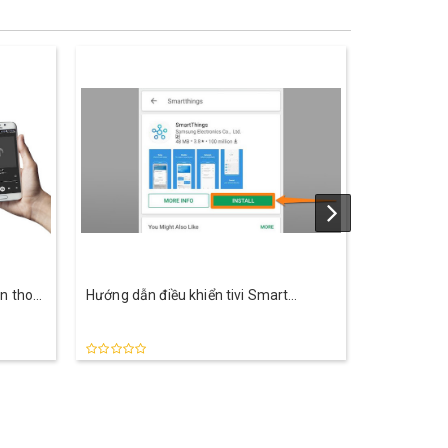
n thoại
Hướng dẫn điều khiển tivi Smart
Hướng dẫn 
ng
Samsung bằng ứng dụng SmartThings
dụng cho 
dùng tài khoản Samsung