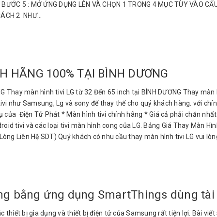
 dưới. BƯỚC 5 : MỞ ỨNG DỤNG LÊN VÀ CHỌN 1 TRONG 4 MỤC TÙY VÀO C
ÁCH 2 NHƯ...
NH HÃNG 100% TẠI BÌNH DƯƠNG
ay màn hình tivi LG từ 32 Đến 65 inch tại BÌNH DƯƠNG Thay màn hì
ivi như Samsung, Lg và sony để thay thế cho quý khách hàng. với chín
vụ của Điện Tử Phát * Màn hình tivi chính hãng * Giá cả phải chăn n
oid tivi và các loại tivi màn hình cong của LG. Bảng Giá Thay Màn Hìn
 Lòng Liên Hệ SDT) Quý khách có nhu cầu thay màn hình tivi LG vui lòng
ung bằng ứng dụng SmartThings dùng tà
 thiết bị gia dụng và thiết bị điện tử của Samsung rất tiện lợi. Bài v