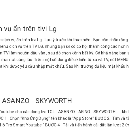
vụ ẩn trên tivi Lg
h vụ ẩn trên tivi Lg . Lưu ý trước khi thực hiện : Bạn cần chắc rằng
enu dịch vụ trên TV LG, nhưng bạn sẽ có cơ hội thành công cao hơn nế
họn TV làm nguồn đầu vào , sau đó chọn kênh bất kỳ. Có khả năng bạn
ấn hai nút cùng lúc. Trên một số dòng điều khiển từ xa và TV, nút M
a khi được yêu cầu nhập mật khẩu. Sau khi trường dữ liệu mật khẩu hiệ
L - ASANZO - SKYWORTH
outube cho các dòng tivi TCL - ASANZO - AKINO - SKYWORTH .... khi bị
 1 : Chọn "Kho Ứng Dụng" tên khác là "App Store" BƯỚC 2 : Tìm và tải 
ỗ Trợ Smart Youtube " BƯỚC 4 : Tải và tiến hành cài đặt lần lượt 2 