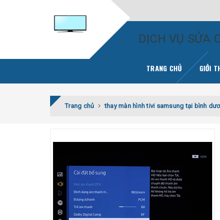
DỊCH VỤ SỬA C
TRANG CHỦ
GIỚI T
Trang chủ
thay màn hình tivi samsung tại bình d