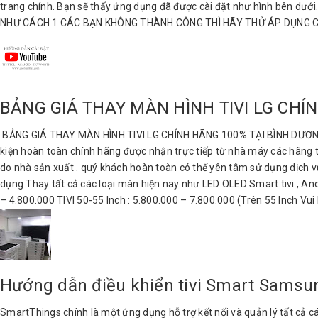
trang chính. Bạn sẽ thấy ứng dụng đã được cài đặt như hình bên
NHƯ CÁCH 1 CÁC BẠN KHÔNG THÀNH CÔNG THÌ HÃY THỬ ÁP DỤNG C
BẢNG GIÁ THAY MÀN HÌNH TIVI LG CHÍ
BẢNG GIÁ THAY MÀN HÌNH TIVI LG CHÍNH HÃNG 100% TẠI BÌNH DƯƠNG Th
kiện hoàn toàn chính hãng được nhận trực tiếp từ nhà máy các hãng t
do nhà sản xuất . quý khách hoàn toàn có thể yên tâm sử dụng dịch 
dụng Thay tất cả các loại màn hiện nay như LED OLED Smart tivi , Andr
– 4.800.000 TIVI 50-55 Inch : 5.800.000 – 7.800.000 (Trên 55 Inch Vui
Hướng dẫn điều khiển tivi Smart Sams
SmartThings chính là một ứng dụng hỗ trợ kết nối và quản lý tất cả các