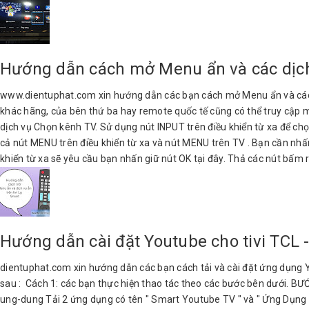
Hướng dẫn cách mở Menu ẩn và các dịch 
www.dientuphat.com xin hướng dẫn các bạn cách mở Menu ẩn và các dịc
khác hãng, của bên thứ ba hay remote quốc tế cũng có thể truy cập m
dịch vụ Chọn kênh TV. Sử dụng nút INPUT trên điều khiển từ xa để c
cả nút MENU trên điều khiển từ xa và nút MENU trên TV . Bạn cần nh
khiển từ xa sẽ yêu cầu bạn nhấn giữ nút OK tại đây. Thả các nút bấm r
Hướng dẫn cài đặt Youtube cho tivi TC
dientuphat.com xin hướng dẫn các bạn cách tải và cài đặt ứng dụng Y
sau : Cách 1: các bạn thực hiện thao tác theo các bước bên dưới. BƯỚC
ung-dung Tải 2 ứng dụng có tên " Smart Youtube TV " và " Ứng Dụng H