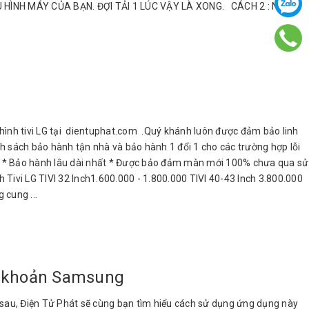
ẤU HÌNH MÁY CỦA BẠN. ĐỢI TẢI 1 LÚC VẬY LÀ XONG. CÁCH 2 : NẾU
nh tivi LG tại dientuphat.com .Quý khánh luôn được đảm bảo linh
h sách bảo hành tận nhà và bảo hành 1 đổi 1 cho các trường hợp lỗi
hất * Bảo hành lâu dài nhất * Được bảo đảm màn mới 100% chưa qua sử
h Tivi LG TIVI 32 Inch1.600.000 - 1.800.000 TIVI 40-43 Inch 3.800.000
 cung ...
i khoản Samsung
iết sau, Điện Tử Phát sẽ cùng bạn tìm hiểu cách sử dụng ứng dụng này