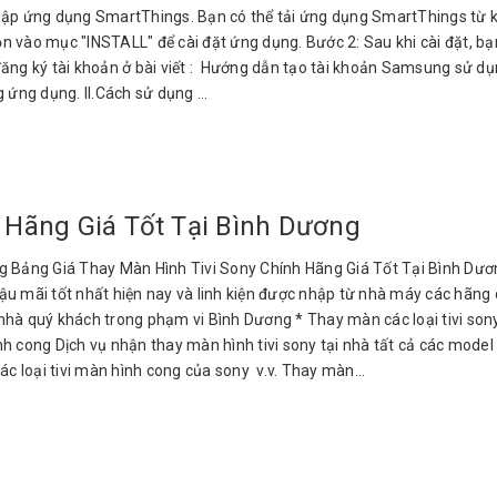
t lập ứng dụng SmartThings. Bạn có thể tải ứng dụng SmartThings từ k
 vào mục "INSTALL" để cài đặt ứng dụng. Bước 2: Sau khi cài đặt, bạn
đăng ký tài khoản ở bài viết : Hướng dẫn tạo tài khoản Samsung sử d
ứng dụng. II.Cách sử dụng ...
 Hãng Giá Tốt Tại Bình Dương
 Bảng Giá Thay Màn Hình Tivi Sony Chính Hãng Giá Tốt Tại Bình Dươn
 hậu mãi tốt nhất hiện nay và linh kiện được nhập từ nhà máy các hãn
hà quý khách trong phạm vi Bình Dương * Thay màn các loại tivi sony LED
h cong Dịch vụ nhận thay màn hình tivi sony tại nhà tất cả các model từ
các loại tivi màn hình cong của sony v.v. Thay màn...