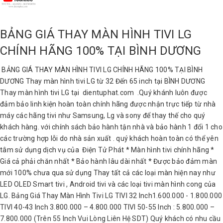
BẢNG GIÁ THAY MÀN HÌNH TIVI LG
CHÍNH HÃNG 100% TẠI BÌNH DƯƠNG
BẢNG GIÁ THAY MÀN HÌNH TIVI LG CHÍNH HÃNG 100% TẠI BÌNH
DƯƠNG Thay màn hình tivi LG từ 32 Đến 65 inch tại BÌNH DƯƠNG
Thay màn hình tivi LG tại dientuphat.com .Quý khánh luôn được
đảm bảo linh kiện hoàn toàn chính hãng được nhận trực tiếp từ nhà
máy các hãng tivi như Samsung, Lg và sony để thay thế cho quý
khách hàng. với chính sách bảo hành tận nhà và bảo hành 1 đổi 1 cho
các trường hợp lỗi do nhà sản xuất . quý khách hoàn toàn có thể yên
tâm sử dụng dịch vụ của Điện Tử Phát * Màn hình tivi chính hãng *
Giá cả phải chăn nhất * Bảo hành lâu dài nhất * Được bảo đảm màn
mới 100% chưa qua sử dụng Thay tất cả các loại màn hiện nay như
LED OLED Smart tivi , Android tivi và các loại tivi màn hình cong của
LG. Bảng Giá Thay Màn Hình Tivi LG TIVI 32 Inch1.600.000 - 1.800.000
TIVI 40-43 Inch 3.800.000 – 4.800.000 TIVI 50-55 Inch : 5.800.000 –
7.800.000 (Trên 55 Inch Vui Lòng Liên Hệ SDT) Quý khách có nhu cầu