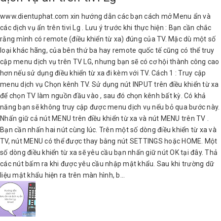
www.dientuphat.com xin hướng dẫn các bạn cách mở Menu ẩn và
các dịch vụ ẩn trên tivi Lg . Lưu ý trước khi thực hiện : Bạn cần chắc
rằng mình có remote (điều khiển từ xa) đúng của TV. Mặc dù một số
loại khác hãng, của bên thứ ba hay remote quốc tế cũng có thể truy
cập menu dịch vụ trên TV LG, nhưng bạn sẽ có cơ hội thành công cao
hơn nếu sử dụng điều khiển từ xa đi kèm với TV. Cách 1 : Truy cập
menu dịch vụ Chọn kênh TV. Sử dụng nút INPUT trên điều khiển từ xa
để chọn TV làm nguồn đầu vào , sau đó chọn kênh bất kỳ. Có khả
năng bạn sẽ không truy cập được menu dịch vụ nếu bỏ qua bước này.
Nhấn giữ cả nút MENU trên điều khiển từ xa và nút MENU trên TV .
Bạn cần nhấn hai nút cùng lúc. Trên một số dòng điều khiển từ xa và
TV, nút MENU có thể được thay bằng nút SETTINGS hoặc HOME. Một
số dòng điều khiển từ xa sẽ yêu cầu bạn nhấn giữ nút OK tại đây. Thả
các nút bấm ra khi được yêu cầu nhập mật khẩu. Sau khi trường dữ
liệu mật khẩu hiện ra trên màn hình, b...