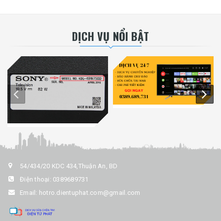
DỊCH VỤ NỔI BẬT
54/434/20 KDC 434,Thuận An, BD
Điện thoại:
0389689731
Email:
hotro.dientuphat.com@gmail.com