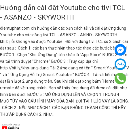
Hướng dẫn cài đặt Youtube cho tivi TCL
- ASANZO - SKYWORTH
dientuphat.com xin hướng dẫn các bạn cách tải và cài đặt ứng dụng
Youtube cho các dòng tivi TCL - ASANZO - AKINO - SKYWORTH ....
khi bị lỗi không vào được Youtube. Đối với dòng tivi TCL có 2 cách cài
đặt sau : Cách 1: các bạn thực hiện thao tác theo các bước bên dưới.
BƯỚC 1 : Chọn "Kho Ứng Dụng" tên khác là "App Store" BƯỚC 2 : Tìm
và tải trình duyệt "Chrome" BƯỚC 3 : Truy cập địa chỉ :
http://bit.ly/kho-ung-dung Tải 2 ứng dụng có tên " Smart Youtube TV
" và " Ứng Dụng Hỗ Trợ Smart Youtube " BƯỚC 4 : Tải và tiến hành cài
đặt lần lượt 2 ứng dụng trên. Sau khi cài đặt xong bấm "Home" trên
remote để về trang chính. Bạn sẽ thấy ứng dụng đã được cài đặt như
hình bên dưới. BƯỚC 5 : MỞ ỨNG DỤNG LÊN VÀ CHỌN 1 TRONG 4
MỤC TÙY VÀO CẤU HÌNH MÁY CỦA BẠN. ĐỢI TẢI 1 LÚC VẬY LÀ XONG.
CÁCH 2 : NẾU NHƯ CÁCH 1 CÁC BẠN KHÔNG THÀNH CÔNG THÌ HÃY
THỬ ÁP DỤNG CÁCH 2 NHƯ...