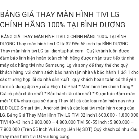
BẢNG GIÁ THAY MÀN HÌNH TIVI LG
CHÍNH HÃNG 100% TẠI BÌNH DƯƠNG
BẢNG GIÁ THAY MÀN HÌNH TIVI LG CHÍNH HÃNG 100% TẠI BÌNH
DƯƠNG Thay màn hình tivi LG từ 32 Đến 65 inch tại BÌNH DƯƠNG
Thay màn hình tivi LG tại dientuphat.com .Quý khánh luôn được
đảm bảo linh kiện hoàn toàn chính hãng được nhận trực tiếp từ nhà
máy các hãng tivi như Samsung, Lg và sony để thay thế cho quý
khách hàng. với chính sách bảo hành tận nhà và bảo hành 1 đổi 1 cho
các trường hợp lỗi do nhà sản xuất . quý khách hoàn toàn có thể yên
tâm sử dụng dịch vụ của Điện Tử Phát * Màn hình tivi chính hãng *
Giá cả phải chăn nhất * Bảo hành lâu dài nhất * Được bảo đảm màn
mới 100% chưa qua sử dụng Thay tất cả các loại màn hiện nay như
LED OLED Smart tivi , Android tivi và các loại tivi màn hình cong của
LG. Bảng Giá Thay Màn Hình Tivi LG TIVI 32 Inch1.600.000 - 1.800.000
TIVI 40-43 Inch 3.800.000 – 4.800.000 TIVI 50-55 Inch : 5.800.000 –
7.800.000 (Trên 55 Inch Vui Lòng Liên Hệ SDT) Quý khách có nhu cầu
thay màn hình tivi LG vui lòng cung ...