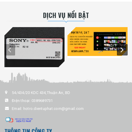
DỊCH VỤ NỔI BẬT
54/434/20 KDC 434,Thuận An, BD
Điện thoại:
0389689731
Email:
hotro.dientuphat.com@gmail.com
THÔNG TIN CÔNG TY