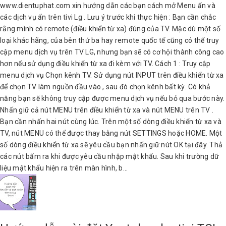
www.dientuphat.com xin hướng dẫn các bạn cách mở Menu ẩn và
các dịch vụ ẩn trên tivi Lg . Lưu ý trước khi thực hiện : Bạn cần chắc
rằng mình có remote (điều khiển từ xa) đúng của TV. Mặc dù một số
loại khác hãng, của bên thứ ba hay remote quốc tế cũng có thể truy
cập menu dịch vụ trên TV LG, nhưng bạn sẽ có cơ hội thành công cao
hơn nếu sử dụng điều khiển từ xa đi kèm với TV. Cách 1 : Truy cập
menu dịch vụ Chọn kênh TV. Sử dụng nút INPUT trên điều khiển từ xa
để chọn TV làm nguồn đầu vào , sau đó chọn kênh bất kỳ. Có khả
năng bạn sẽ không truy cập được menu dịch vụ nếu bỏ qua bước này.
Nhấn giữ cả nút MENU trên điều khiển từ xa và nút MENU trên TV .
Bạn cần nhấn hai nút cùng lúc. Trên một số dòng điều khiển từ xa và
TV, nút MENU có thể được thay bằng nút SETTINGS hoặc HOME. Một
số dòng điều khiển từ xa sẽ yêu cầu bạn nhấn giữ nút OK tại đây. Thả
các nút bấm ra khi được yêu cầu nhập mật khẩu. Sau khi trường dữ
liệu mật khẩu hiện ra trên màn hình, b...