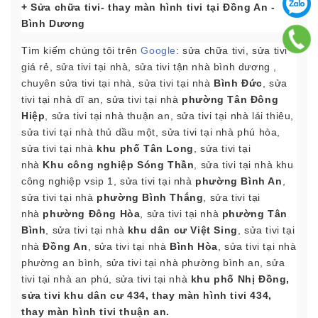
+ Sửa chữa tivi- thay màn hình tivi tại Đồng An
-
Bình Dương
Tìm kiếm chúng tôi trên
Google
: sửa chữa tivi, sửa tivi
giá rẻ, sửa tivi tại nhà, sửa tivi tận nhà bình dương ,
chuyên sửa tivi tại nhà, sửa tivi tại nhà
Bình
Đức
, sửa
tivi tại nhà dĩ an, sửa tivi tại nhà
phường Tân Đông
Hiệp
, sửa tivi tại nhà thuận an, sửa tivi tại nhà lái thiêu,
sửa tivi tại nhà thủ dầu một, sửa tivi tại nhà phú hòa,
sửa tivi tại nhà
khu phố Tân Long
, sửa tivi tại
nhà
Khu công nghiệp Sóng Thần
, sửa tivi tại nhà khu
công nghiệp vsip 1, sửa tivi tại nhà
phường Bình An
,
sửa tivi tại nhà
phường Bình Thắng
, sửa tivi tại
nhà
phường Đông Hòa
, sửa tivi tại nhà
phường Tân
Bình
, sửa tivi tại nhà
khu dân cư Việt Sing
, sửa tivi tại
nhà
Đồng An
, sửa tivi tại nhà
Bình Hòa
, sửa tivi tại nhà
phường an bình, sửa tivi tại nhà phường bình an, sửa
tivi tại nhà an phú, sửa tivi tại nhà
khu phố Nhị Đồng,
sửa tivi khu dân cư 434, thay màn hình tivi 434,
thay màn hình tivi thuận an.