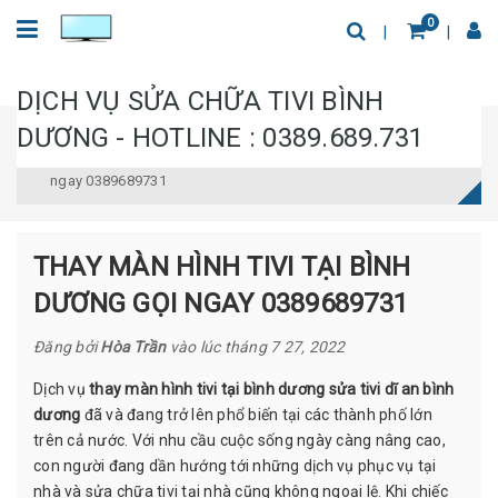
0
DỊCH VỤ SỬA CHỮA TIVI BÌNH
DƯƠNG - HOTLINE : 0389.689.731
Trang chủ
Tin tức
Thay màn hình tivi tại Bình Dương Gọi
ngay 0389689731
THAY MÀN HÌNH TIVI TẠI BÌNH
DƯƠNG GỌI NGAY 0389689731
Đăng bởi
Hòa Trần
vào lúc
tháng 7 27, 2022
Dịch vụ
thay màn hình tivi tại bình dương
sửa tivi dĩ an bình
dương
đã và đang trở lên phổ biến tại các thành phố lớn
trên cả nước. Với nhu cầu cuộc sống ngày càng nâng cao,
con người đang dần hướng tới những dịch vụ phục vụ tại
nhà và sửa chữa tivi tại nhà cũng không ngoại lệ. Khi chiếc