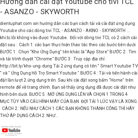
Hướng dẫn cài đặt Youtube cho tivi TCL
- ASANZO - SKYWORTH
dientuphat.com xin hướng dẫn các bạn cách tải và cài đặt ứng dụng
Youtube cho các dòng tivi TCL - ASANZO - AKINO - SKYWORTH ....
khi bị lỗi không vào được Youtube. Đối với dòng tivi TCL có 2 cách cài
đặt sau : Cách 1: các bạn thực hiện thao tác theo các bước bên dưới.
BƯỚC 1 : Chọn "Kho Ứng Dụng" tên khác là "App Store" BƯỚC 2 : Tìm
và tải trình duyệt "Chrome" BƯỚC 3 : Truy cập địa chỉ :
http://bit.ly/kho-ung-dung Tải 2 ứng dụng có tên " Smart Youtube TV
" và " Ứng Dụng Hỗ Trợ Smart Youtube " BƯỚC 4 : Tải và tiến hành cài
đặt lần lượt 2 ứng dụng trên. Sau khi cài đặt xong bấm "Home" trên
remote để về trang chính. Bạn sẽ thấy ứng dụng đã được cài đặt như
hình bên dưới. BƯỚC 5 : MỞ ỨNG DỤNG LÊN VÀ CHỌN 1 TRONG 4
MỤC TÙY VÀO CẤU HÌNH MÁY CỦA BẠN. ĐỢI TẢI 1 LÚC VẬY LÀ XONG.
CÁCH 2 : NẾU NHƯ CÁCH 1 CÁC BẠN KHÔNG THÀNH CÔNG THÌ HÃY
THỬ ÁP DỤNG CÁCH 2 NHƯ...