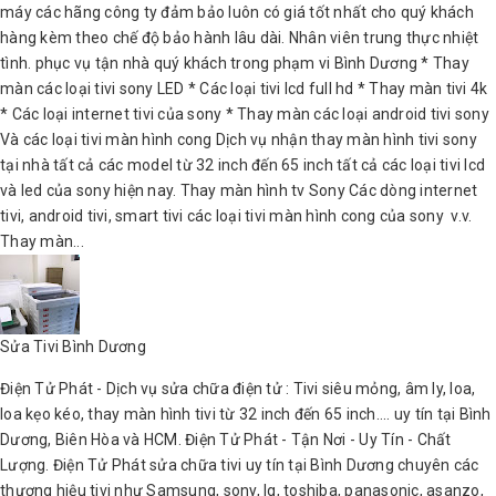
máy các hãng công ty đảm bảo luôn có giá tốt nhất cho quý khách
hàng kèm theo chế độ bảo hành lâu dài. Nhân viên trung thực nhiệt
tình. phục vụ tận nhà quý khách trong phạm vi Bình Dương * Thay
màn các loại tivi sony LED * Các loại tivi lcd full hd * Thay màn tivi 4k
* Các loại internet tivi của sony * Thay màn các loại android tivi sony
Và các loại tivi màn hình cong Dịch vụ nhận thay màn hình tivi sony
tại nhà tất cả các model từ 32 inch đến 65 inch tất cả các loại tivi lcd
và led của sony hiện nay. Thay màn hình tv Sony Các dòng internet
tivi, android tivi, smart tivi các loại tivi màn hình cong của sony v.v.
Thay màn...
Sửa Tivi Bình Dương
Điện Tử Phát - Dịch vụ sửa chữa điện tử : Tivi siêu mỏng, âm ly, loa,
loa kẹo kéo, thay màn hình tivi từ 32 inch đến 65 inch.... uy tín tại Bình
Dương, Biên Hòa và HCM. Điện Tử Phát - Tận Nơi - Uy Tín - Chất
Lượng. Điện Tử Phát sửa chữa tivi uy tín tại Bình Dương chuyên các
thương hiệu tivi như Samsung, sony, lg, toshiba, panasonic, asanzo,