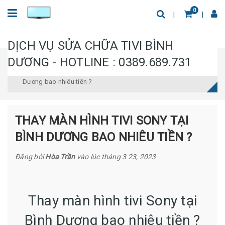
0
DỊCH VỤ SỬA CHỮA TIVI BÌNH
DƯƠNG - HOTLINE : 0389.689.731
Trang chủ
Tin tức
Thay màn hình tivi Sony tại Bình
Dương bao nhiêu tiền ?
THAY MÀN HÌNH TIVI SONY TẠI
BÌNH DƯƠNG BAO NHIÊU TIỀN ?
Đăng bởi
Hòa Trần
vào lúc
tháng 3 23, 2023
Thay màn hình tivi Sony tại
Bình Dương bao nhiêu tiền ?