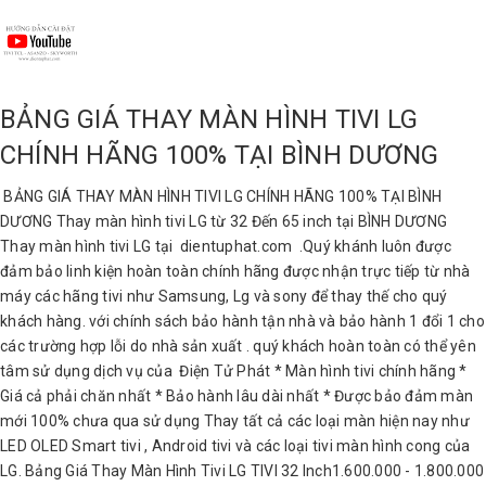
BẢNG GIÁ THAY MÀN HÌNH TIVI LG
CHÍNH HÃNG 100% TẠI BÌNH DƯƠNG
BẢNG GIÁ THAY MÀN HÌNH TIVI LG CHÍNH HÃNG 100% TẠI BÌNH
DƯƠNG Thay màn hình tivi LG từ 32 Đến 65 inch tại BÌNH DƯƠNG
Thay màn hình tivi LG tại dientuphat.com .Quý khánh luôn được
đảm bảo linh kiện hoàn toàn chính hãng được nhận trực tiếp từ nhà
máy các hãng tivi như Samsung, Lg và sony để thay thế cho quý
khách hàng. với chính sách bảo hành tận nhà và bảo hành 1 đổi 1 cho
các trường hợp lỗi do nhà sản xuất . quý khách hoàn toàn có thể yên
tâm sử dụng dịch vụ của Điện Tử Phát * Màn hình tivi chính hãng *
Giá cả phải chăn nhất * Bảo hành lâu dài nhất * Được bảo đảm màn
mới 100% chưa qua sử dụng Thay tất cả các loại màn hiện nay như
LED OLED Smart tivi , Android tivi và các loại tivi màn hình cong của
LG. Bảng Giá Thay Màn Hình Tivi LG TIVI 32 Inch1.600.000 - 1.800.000