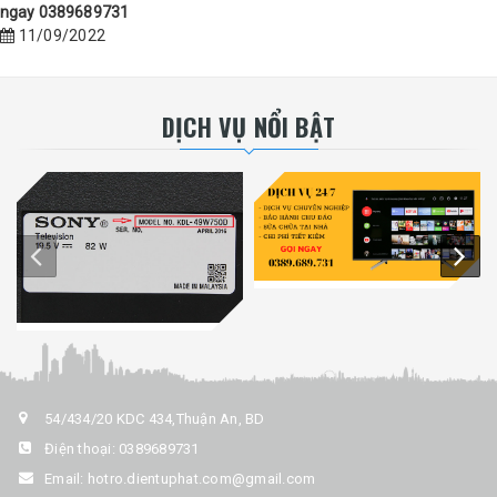
ngay 0389689731
11/09/2022
DỊCH VỤ NỔI BẬT
54/434/20 KDC 434,Thuận An, BD
Điện thoại:
0389689731
Email:
hotro.dientuphat.com@gmail.com