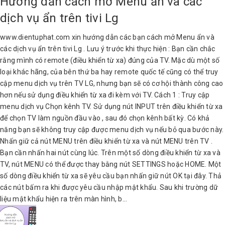
Hướng dẫn cách mở Menu ẩn và các
dịch vụ ẩn trên tivi Lg
www.dientuphat.com xin hướng dẫn các bạn cách mở Menu ẩn và
các dịch vụ ẩn trên tivi Lg . Lưu ý trước khi thực hiện : Bạn cần chắc
rằng mình có remote (điều khiển từ xa) đúng của TV. Mặc dù một số
loại khác hãng, của bên thứ ba hay remote quốc tế cũng có thể truy
cập menu dịch vụ trên TV LG, nhưng bạn sẽ có cơ hội thành công cao
hơn nếu sử dụng điều khiển từ xa đi kèm với TV. Cách 1 : Truy cập
menu dịch vụ Chọn kênh TV. Sử dụng nút INPUT trên điều khiển từ xa
để chọn TV làm nguồn đầu vào , sau đó chọn kênh bất kỳ. Có khả
năng bạn sẽ không truy cập được menu dịch vụ nếu bỏ qua bước này.
Nhấn giữ cả nút MENU trên điều khiển từ xa và nút MENU trên TV .
Bạn cần nhấn hai nút cùng lúc. Trên một số dòng điều khiển từ xa và
TV, nút MENU có thể được thay bằng nút SETTINGS hoặc HOME. Một
số dòng điều khiển từ xa sẽ yêu cầu bạn nhấn giữ nút OK tại đây. Thả
các nút bấm ra khi được yêu cầu nhập mật khẩu. Sau khi trường dữ
liệu mật khẩu hiện ra trên màn hình, b...