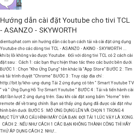
Hướng dẫn cài đặt Youtube cho tivi TCL
- ASANZO - SKYWORTH
dientuphat.com xin hướng dẫn các bạn cách tải và cài đặt ứng dụng
Youtube cho các dòng tivi TCL - ASANZO - AKINO - SKYWORTH ....
khi bị lỗi không vào được Youtube. Đối với dòng tivi TCL có 2 cách cài
đặt sau : Cách 1: các bạn thực hiện thao tác theo các bước bên dưới.
BƯỚC 1 : Chọn "Kho Ứng Dụng" tên khác là "App Store" BƯỚC 2 : Tìm
và tải trình duyệt "Chrome" BƯỚC 3 : Truy cập địa chỉ :
http://bit.ly/kho-ung-dung Tải 2 ứng dụng có tên " Smart Youtube TV
" và " Ứng Dụng Hỗ Trợ Smart Youtube " BƯỚC 4 : Tải và tiến hành cài
đặt lần lượt 2 ứng dụng trên. Sau khi cài đặt xong bấm "Home" trên
remote để về trang chính. Bạn sẽ thấy ứng dụng đã được cài đặt như
hình bên dưới. BƯỚC 5 : MỞ ỨNG DỤNG LÊN VÀ CHỌN 1 TRONG 4
MỤC TÙY VÀO CẤU HÌNH MÁY CỦA BẠN. ĐỢI TẢI 1 LÚC VẬY LÀ XONG.
CÁCH 2 : NẾU NHƯ CÁCH 1 CÁC BẠN KHÔNG THÀNH CÔNG THÌ HÃY
THỬ ÁP DỤNG CÁCH 2 NHƯ...